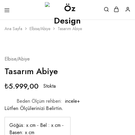
Ana Sayfa
Elbise/Abiye
Tasarım Abiye
TREND MODEL
Elbise/Abiye
Tasarım Abiye
₺
5.999,00
Stokta
Beden Ölçüm rehberi
incele+
Lütfen Ölçülerinizi Belirtin.